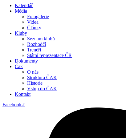
Kalendář
Média
Fotogalerie
Videa
Články
Kluby
Seznam klubů
Rozhodčí
Trenéři
Státní reprezentace ČR
Dokumenty
Čak
O nás
Struktura ČAK
Historie
Vstup do ČAK
Kontakt
Facebook-f