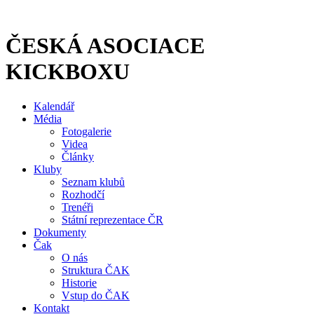
Přejít
k
obsahu
ČESKÁ ASOCIACE
KICKBOXU
Kalendář
Média
Fotogalerie
Videa
Články
Kluby
Seznam klubů
Rozhodčí
Trenéři
Státní reprezentace ČR
Dokumenty
Čak
O nás
Struktura ČAK
Historie
Vstup do ČAK
Kontakt