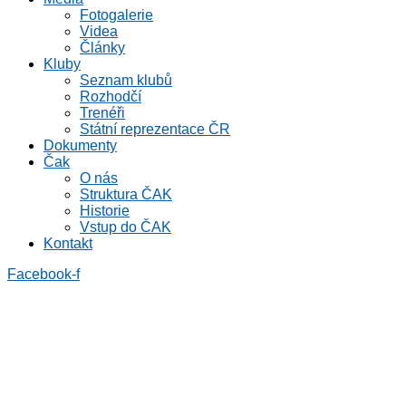
Fotogalerie
Videa
Články
Kluby
Seznam klubů
Rozhodčí
Trenéři
Státní reprezentace ČR
Dokumenty
Čak
O nás
Struktura ČAK
Historie
Vstup do ČAK
Kontakt
Facebook-f