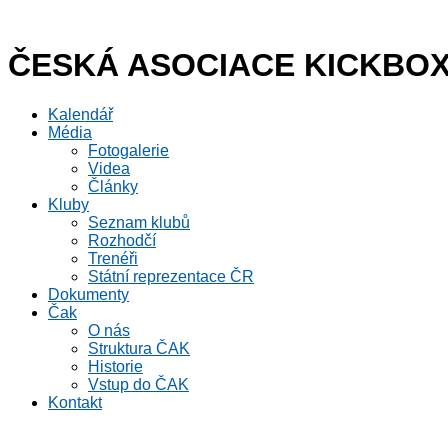
Přejít
k
obsahu
ČESKÁ ASOCIACE KICKBO
Kalendář
Média
Fotogalerie
Videa
Články
Kluby
Seznam klubů
Rozhodčí
Trenéři
Státní reprezentace ČR
Dokumenty
Čak
O nás
Struktura ČAK
Historie
Vstup do ČAK
Kontakt