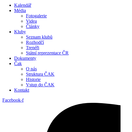
Kalendář
Média
Fotogalerie
Videa
Články
Kluby
Seznam klubů
Rozhodčí
Trenéři
Státní reprezentace ČR
Dokumenty
Čak
O nás
Struktura ČAK
Historie
Vstup do ČAK
Kontakt
Facebook-f