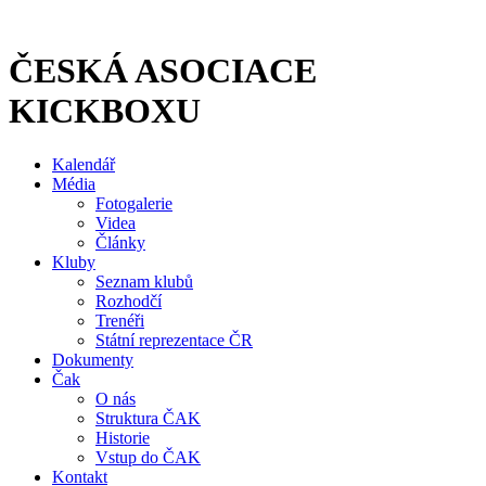
Přejít
k
obsahu
ČESKÁ ASOCIACE
KICKBOXU
Kalendář
Média
Fotogalerie
Videa
Články
Kluby
Seznam klubů
Rozhodčí
Trenéři
Státní reprezentace ČR
Dokumenty
Čak
O nás
Struktura ČAK
Historie
Vstup do ČAK
Kontakt