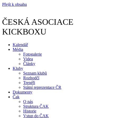
Přejít k obsahu
ČESKÁ ASOCIACE
KICKBOXU
Kalendář
Média
Fotogalerie
Videa
Články
Kluby
Seznam klubů
Rozhodčí
Trenéři
Státní reprezentace ČR
Dokumenty
Čak
O nás
Struktura ČAK
Historie
Vstup do ČAK