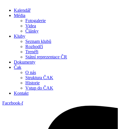
Kalendář
Média
Fotogalerie
Videa
Články
Kluby
Seznam klubů
Rozhodčí
Trenéři
Státní reprezentace ČR
Dokumenty
Čak
O nás
Struktura ČAK
Historie
Vstup do ČAK
Kontakt
Facebook-f