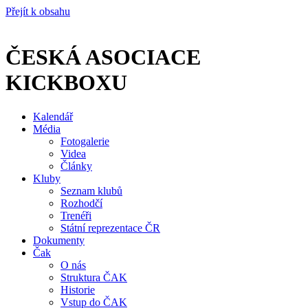
Přejít k obsahu
ČESKÁ ASOCIACE
KICKBOXU
Kalendář
Média
Fotogalerie
Videa
Články
Kluby
Seznam klubů
Rozhodčí
Trenéři
Státní reprezentace ČR
Dokumenty
Čak
O nás
Struktura ČAK
Historie
Vstup do ČAK