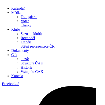
Kalendář
Média
Fotogalerie
Videa
Články
Kluby
Seznam klubů
Rozhodčí
Trenéři
Státní reprezentace ČR
Dokumenty
Čak
O nás
Struktura ČAK
Historie
Vstup do ČAK
Kontakt
Facebook-f