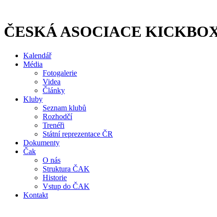
Přejít
k
obsahu
ČESKÁ ASOCIACE KICKBO
Kalendář
Média
Fotogalerie
Videa
Články
Kluby
Seznam klubů
Rozhodčí
Trenéři
Státní reprezentace ČR
Dokumenty
Čak
O nás
Struktura ČAK
Historie
Vstup do ČAK
Kontakt