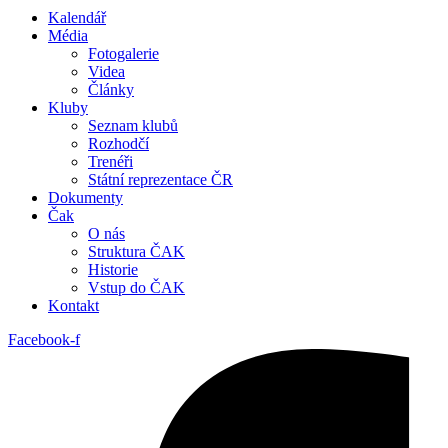
Kalendář
Média
Fotogalerie
Videa
Články
Kluby
Seznam klubů
Rozhodčí
Trenéři
Státní reprezentace ČR
Dokumenty
Čak
O nás
Struktura ČAK
Historie
Vstup do ČAK
Kontakt
Facebook-f