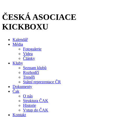
Přejít
k
obsahu
ČESKÁ ASOCIACE
KICKBOXU
Kalendář
Média
Fotogalerie
Videa
Články
Kluby
Seznam klubů
Rozhodčí
Trenéři
Státní reprezentace ČR
Dokumenty
Čak
O nás
Struktura ČAK
Historie
Vstup do ČAK
Kontakt