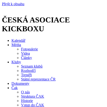
Přejít k obsahu
ČESKÁ ASOCIACE
KICKBOXU
Kalendář
Média
Fotogalerie
Videa
Články
Kluby
Seznam klubů
Rozhodčí
Trenéři
Státní reprezentace ČR
Dokumenty
Čak
O nás
Struktura ČAK
Historie
Vstup do ČAK