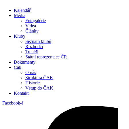
Kalendář
Média
Fotogalerie
Videa
Články
Kluby
Seznam klubů
Rozhodčí
Trenéři
Státní reprezentace ČR
Dokumenty
Čak
O nás
Struktura ČAK
Historie
Vstup do ČAK
Kontakt
Facebook-f