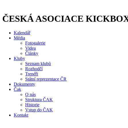
Přejít
k
obsahu
ČESKÁ ASOCIACE KICKBO
Kalendář
Média
Fotogalerie
Videa
Články
Kluby
Seznam klubů
Rozhodčí
Trenéři
Státní reprezentace ČR
Dokumenty
Čak
O nás
Struktura ČAK
Historie
Vstup do ČAK
Kontakt