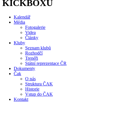
KICKBOXU
Kalendář
Média
Fotogalerie
Videa
Články
Kluby
Seznam klubů
Rozhodčí
Trenéři
Státní reprezentace ČR
Dokumenty
Čak
O nás
Struktura ČAK
Historie
Vstup do ČAK
Kontakt