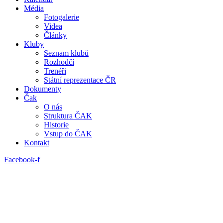
Média
Fotogalerie
Videa
Články
Kluby
Seznam klubů
Rozhodčí
Trenéři
Státní reprezentace ČR
Dokumenty
Čak
O nás
Struktura ČAK
Historie
Vstup do ČAK
Kontakt
Facebook-f