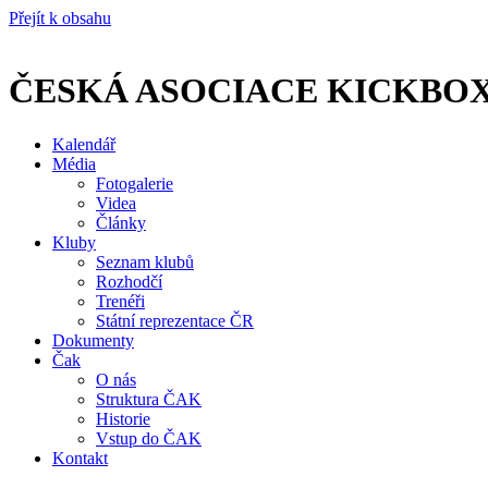
Přejít k obsahu
ČESKÁ ASOCIACE KICKBO
Kalendář
Média
Fotogalerie
Videa
Články
Kluby
Seznam klubů
Rozhodčí
Trenéři
Státní reprezentace ČR
Dokumenty
Čak
O nás
Struktura ČAK
Historie
Vstup do ČAK
Kontakt