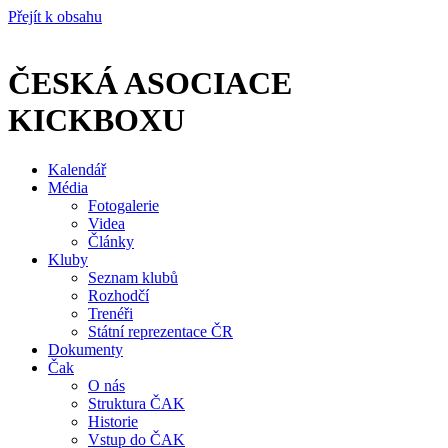
Přejít k obsahu
ČESKÁ ASOCIACE
KICKBOXU
Kalendář
Média
Fotogalerie
Videa
Články
Kluby
Seznam klubů
Rozhodčí
Trenéři
Státní reprezentace ČR
Dokumenty
Čak
O nás
Struktura ČAK
Historie
Vstup do ČAK