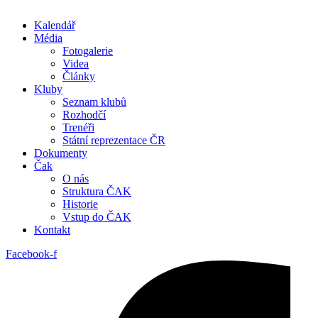
Kalendář
Média
Fotogalerie
Videa
Články
Kluby
Seznam klubů
Rozhodčí
Trenéři
Státní reprezentace ČR
Dokumenty
Čak
O nás
Struktura ČAK
Historie
Vstup do ČAK
Kontakt
Facebook-f