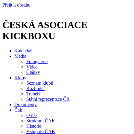
Přejít k obsahu
ČESKÁ ASOCIACE
KICKBOXU
Kalendář
Média
Fotogalerie
Videa
Články
Kluby
Seznam klubů
Rozhodčí
Trenéři
Státní reprezentace ČR
Dokumenty
Čak
O nás
Struktura ČAK
Historie
Vstup do ČAK