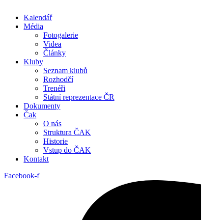
Kalendář
Média
Fotogalerie
Videa
Články
Kluby
Seznam klubů
Rozhodčí
Trenéři
Státní reprezentace ČR
Dokumenty
Čak
O nás
Struktura ČAK
Historie
Vstup do ČAK
Kontakt
Facebook-f