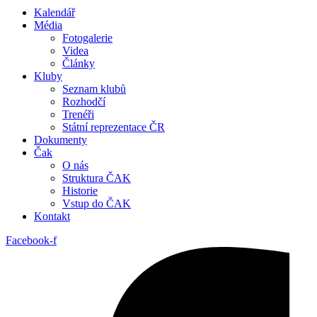
Kalendář
Média
Fotogalerie
Videa
Články
Kluby
Seznam klubů
Rozhodčí
Trenéři
Státní reprezentace ČR
Dokumenty
Čak
O nás
Struktura ČAK
Historie
Vstup do ČAK
Kontakt
Facebook-f