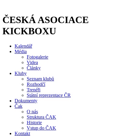
Přejít
k
obsahu
ČESKÁ ASOCIACE
KICKBOXU
Kalendář
Média
Fotogalerie
Videa
Články
Kluby
Seznam klubů
Rozhodčí
Trenéři
Státní reprezentace ČR
Dokumenty
Čak
O nás
Struktura ČAK
Historie
Vstup do ČAK
Kontakt