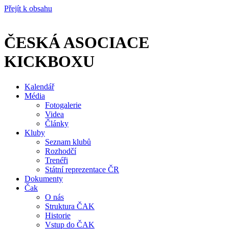
Přejít k obsahu
ČESKÁ ASOCIACE
KICKBOXU
Kalendář
Média
Fotogalerie
Videa
Články
Kluby
Seznam klubů
Rozhodčí
Trenéři
Státní reprezentace ČR
Dokumenty
Čak
O nás
Struktura ČAK
Historie
Vstup do ČAK