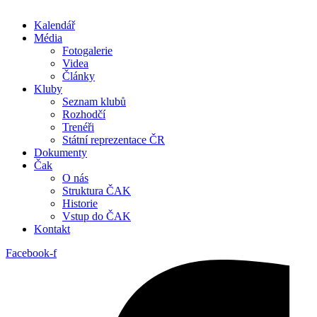
Kalendář
Média
Fotogalerie
Videa
Články
Kluby
Seznam klubů
Rozhodčí
Trenéři
Státní reprezentace ČR
Dokumenty
Čak
O nás
Struktura ČAK
Historie
Vstup do ČAK
Kontakt
Facebook-f