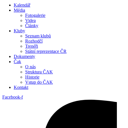
Kalendář
Média
Fotogalerie
Videa
Články
Kluby
Seznam klubů
Rozhodčí
Trenéři
Státní reprezentace ČR
Dokumenty
Čak
O nás
Struktura ČAK
Historie
Vstup do ČAK
Kontakt
Facebook-f