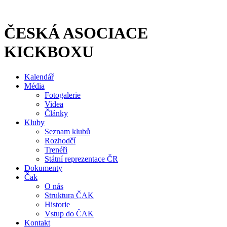
Přejít
k
obsahu
ČESKÁ ASOCIACE
KICKBOXU
Kalendář
Média
Fotogalerie
Videa
Články
Kluby
Seznam klubů
Rozhodčí
Trenéři
Státní reprezentace ČR
Dokumenty
Čak
O nás
Struktura ČAK
Historie
Vstup do ČAK
Kontakt