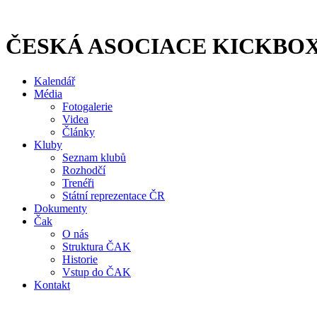
Přejít
k
obsahu
ČESKÁ ASOCIACE KICKBO
Kalendář
Média
Fotogalerie
Videa
Články
Kluby
Seznam klubů
Rozhodčí
Trenéři
Státní reprezentace ČR
Dokumenty
Čak
O nás
Struktura ČAK
Historie
Vstup do ČAK
Kontakt