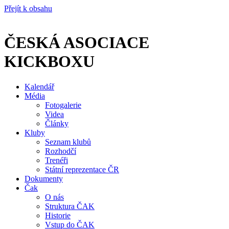
Přejít k obsahu
ČESKÁ ASOCIACE
KICKBOXU
Kalendář
Média
Fotogalerie
Videa
Články
Kluby
Seznam klubů
Rozhodčí
Trenéři
Státní reprezentace ČR
Dokumenty
Čak
O nás
Struktura ČAK
Historie
Vstup do ČAK