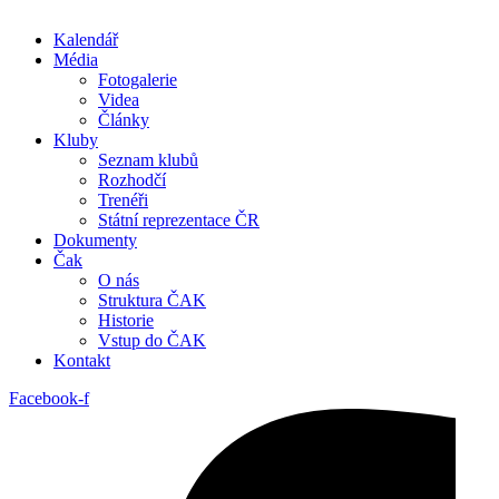
Kalendář
Média
Fotogalerie
Videa
Články
Kluby
Seznam klubů
Rozhodčí
Trenéři
Státní reprezentace ČR
Dokumenty
Čak
O nás
Struktura ČAK
Historie
Vstup do ČAK
Kontakt
Facebook-f