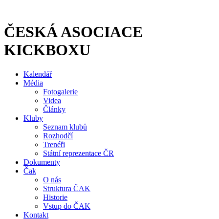
Přejít
k
obsahu
ČESKÁ ASOCIACE
KICKBOXU
Kalendář
Média
Fotogalerie
Videa
Články
Kluby
Seznam klubů
Rozhodčí
Trenéři
Státní reprezentace ČR
Dokumenty
Čak
O nás
Struktura ČAK
Historie
Vstup do ČAK
Kontakt