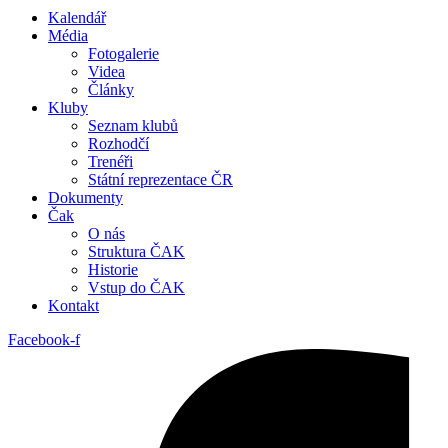
Kalendář
Média
Fotogalerie
Videa
Články
Kluby
Seznam klubů
Rozhodčí
Trenéři
Státní reprezentace ČR
Dokumenty
Čak
O nás
Struktura ČAK
Historie
Vstup do ČAK
Kontakt
Facebook-f