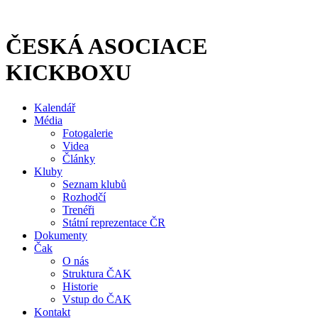
Přejít
k
obsahu
ČESKÁ ASOCIACE
KICKBOXU
Kalendář
Média
Fotogalerie
Videa
Články
Kluby
Seznam klubů
Rozhodčí
Trenéři
Státní reprezentace ČR
Dokumenty
Čak
O nás
Struktura ČAK
Historie
Vstup do ČAK
Kontakt