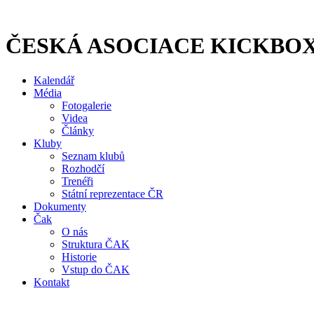
Přejít
k
obsahu
ČESKÁ ASOCIACE KICKBO
Kalendář
Média
Fotogalerie
Videa
Články
Kluby
Seznam klubů
Rozhodčí
Trenéři
Státní reprezentace ČR
Dokumenty
Čak
O nás
Struktura ČAK
Historie
Vstup do ČAK
Kontakt