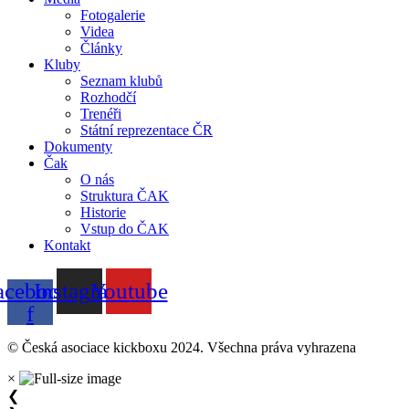
Fotogalerie
Videa
Články
Kluby
Seznam klubů
Rozhodčí
Trenéři
Státní reprezentace ČR
Dokumenty
Čak
O nás
Struktura ČAK
Historie
Vstup do ČAK
Kontakt
acebook-
Instagram
Youtube
f
© Česká asociace kickboxu 2024. Všechna práva vyhrazena
×
❮