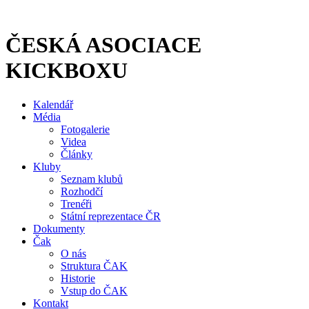
Přejít
k
obsahu
ČESKÁ ASOCIACE
KICKBOXU
Kalendář
Média
Fotogalerie
Videa
Články
Kluby
Seznam klubů
Rozhodčí
Trenéři
Státní reprezentace ČR
Dokumenty
Čak
O nás
Struktura ČAK
Historie
Vstup do ČAK
Kontakt