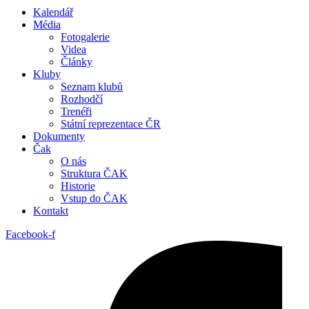
Kalendář
Média
Fotogalerie
Videa
Články
Kluby
Seznam klubů
Rozhodčí
Trenéři
Státní reprezentace ČR
Dokumenty
Čak
O nás
Struktura ČAK
Historie
Vstup do ČAK
Kontakt
Facebook-f