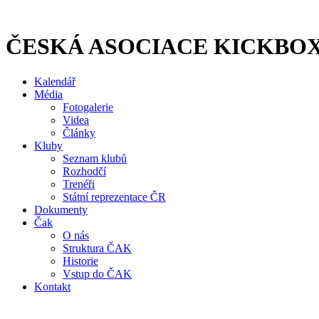
Přejít
k
obsahu
ČESKÁ ASOCIACE KICKBO
Kalendář
Média
Fotogalerie
Videa
Články
Kluby
Seznam klubů
Rozhodčí
Trenéři
Státní reprezentace ČR
Dokumenty
Čak
O nás
Struktura ČAK
Historie
Vstup do ČAK
Kontakt