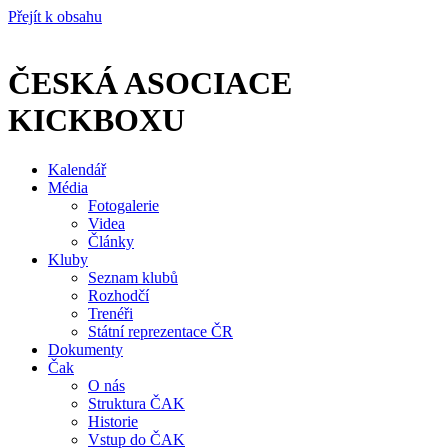
Přejít k obsahu
ČESKÁ ASOCIACE
KICKBOXU
Kalendář
Média
Fotogalerie
Videa
Články
Kluby
Seznam klubů
Rozhodčí
Trenéři
Státní reprezentace ČR
Dokumenty
Čak
O nás
Struktura ČAK
Historie
Vstup do ČAK