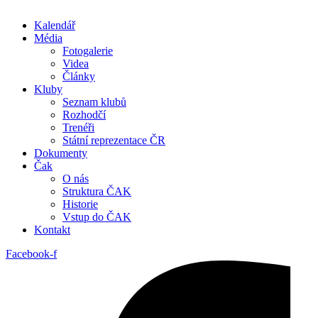
Kalendář
Média
Fotogalerie
Videa
Články
Kluby
Seznam klubů
Rozhodčí
Trenéři
Státní reprezentace ČR
Dokumenty
Čak
O nás
Struktura ČAK
Historie
Vstup do ČAK
Kontakt
Facebook-f