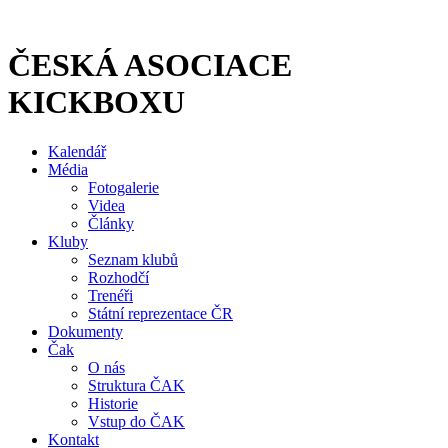
Přejít
k
obsahu
ČESKÁ ASOCIACE
KICKBOXU
Kalendář
Média
Fotogalerie
Videa
Články
Kluby
Seznam klubů
Rozhodčí
Trenéři
Státní reprezentace ČR
Dokumenty
Čak
O nás
Struktura ČAK
Historie
Vstup do ČAK
Kontakt