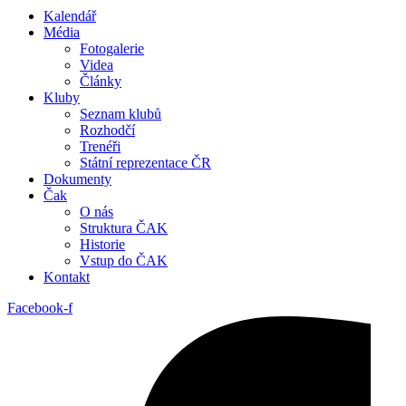
Kalendář
Média
Fotogalerie
Videa
Články
Kluby
Seznam klubů
Rozhodčí
Trenéři
Státní reprezentace ČR
Dokumenty
Čak
O nás
Struktura ČAK
Historie
Vstup do ČAK
Kontakt
Facebook-f