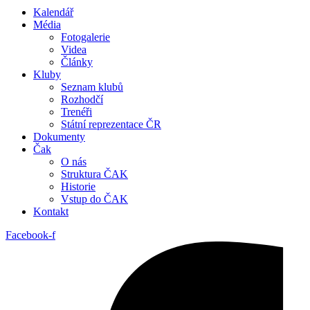
Kalendář
Média
Fotogalerie
Videa
Články
Kluby
Seznam klubů
Rozhodčí
Trenéři
Státní reprezentace ČR
Dokumenty
Čak
O nás
Struktura ČAK
Historie
Vstup do ČAK
Kontakt
Facebook-f