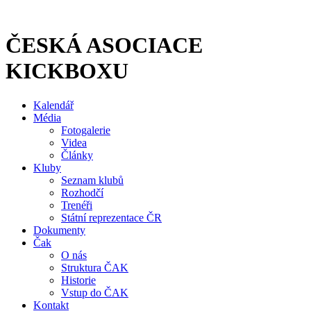
Přejít
k
obsahu
ČESKÁ ASOCIACE
KICKBOXU
Kalendář
Média
Fotogalerie
Videa
Články
Kluby
Seznam klubů
Rozhodčí
Trenéři
Státní reprezentace ČR
Dokumenty
Čak
O nás
Struktura ČAK
Historie
Vstup do ČAK
Kontakt