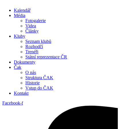
Kalendář
Média
Fotogalerie
Videa
Články
Kluby
Seznam klubů
Rozhodčí
Trenéři
Státní reprezentace ČR
Dokumenty
Čak
O nás
Struktura ČAK
Historie
Vstup do ČAK
Kontakt
Facebook-f