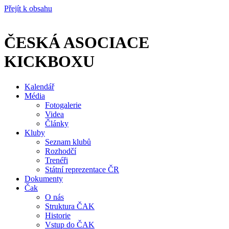
Přejít k obsahu
ČESKÁ ASOCIACE
KICKBOXU
Kalendář
Média
Fotogalerie
Videa
Články
Kluby
Seznam klubů
Rozhodčí
Trenéři
Státní reprezentace ČR
Dokumenty
Čak
O nás
Struktura ČAK
Historie
Vstup do ČAK