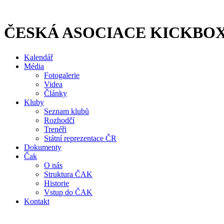
Přejít
k
obsahu
ČESKÁ ASOCIACE KICKBO
Kalendář
Média
Fotogalerie
Videa
Články
Kluby
Seznam klubů
Rozhodčí
Trenéři
Státní reprezentace ČR
Dokumenty
Čak
O nás
Struktura ČAK
Historie
Vstup do ČAK
Kontakt