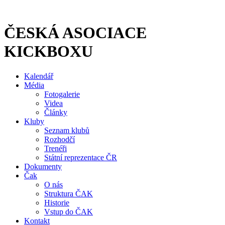
Přejít
k
obsahu
ČESKÁ ASOCIACE
KICKBOXU
Kalendář
Média
Fotogalerie
Videa
Články
Kluby
Seznam klubů
Rozhodčí
Trenéři
Státní reprezentace ČR
Dokumenty
Čak
O nás
Struktura ČAK
Historie
Vstup do ČAK
Kontakt