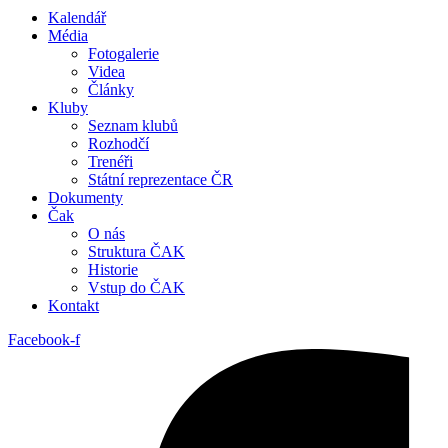
Kalendář
Média
Fotogalerie
Videa
Články
Kluby
Seznam klubů
Rozhodčí
Trenéři
Státní reprezentace ČR
Dokumenty
Čak
O nás
Struktura ČAK
Historie
Vstup do ČAK
Kontakt
Facebook-f