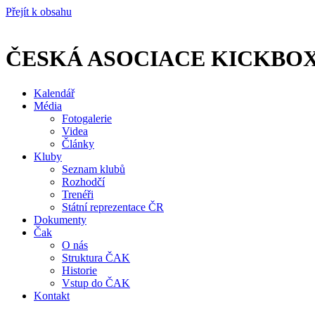
Přejít k obsahu
ČESKÁ ASOCIACE KICKBO
Kalendář
Média
Fotogalerie
Videa
Články
Kluby
Seznam klubů
Rozhodčí
Trenéři
Státní reprezentace ČR
Dokumenty
Čak
O nás
Struktura ČAK
Historie
Vstup do ČAK
Kontakt