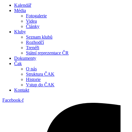
Kalendář
Média
Fotogalerie
Videa
Články
Kluby
Seznam klubů
Rozhodčí
Trenéři
Státní reprezentace ČR
Dokumenty
Čak
O nás
Struktura ČAK
Historie
Vstup do ČAK
Kontakt
Facebook-f