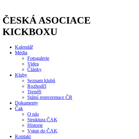
Přejít
k
obsahu
ČESKÁ ASOCIACE
KICKBOXU
Kalendář
Média
Fotogalerie
Videa
Články
Kluby
Seznam klubů
Rozhodčí
Trenéři
Státní reprezentace ČR
Dokumenty
Čak
O nás
Struktura ČAK
Historie
Vstup do ČAK
Kontakt