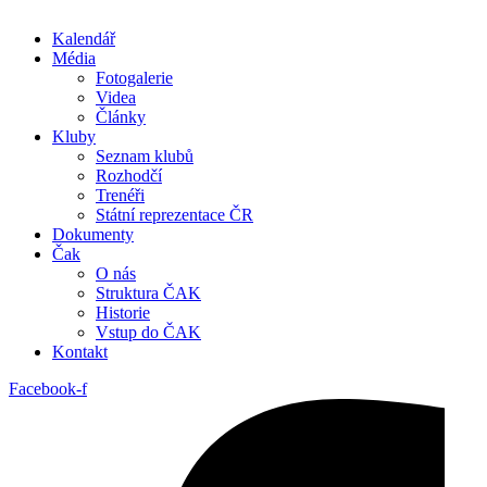
Kalendář
Média
Fotogalerie
Videa
Články
Kluby
Seznam klubů
Rozhodčí
Trenéři
Státní reprezentace ČR
Dokumenty
Čak
O nás
Struktura ČAK
Historie
Vstup do ČAK
Kontakt
Facebook-f