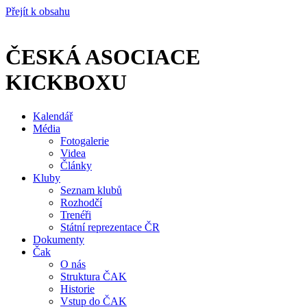
Přejít k obsahu
ČESKÁ ASOCIACE
KICKBOXU
Kalendář
Média
Fotogalerie
Videa
Články
Kluby
Seznam klubů
Rozhodčí
Trenéři
Státní reprezentace ČR
Dokumenty
Čak
O nás
Struktura ČAK
Historie
Vstup do ČAK