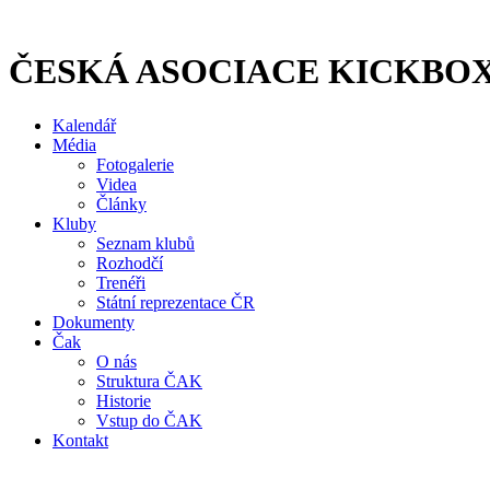
Přejít
k
obsahu
ČESKÁ ASOCIACE KICKBO
Kalendář
Média
Fotogalerie
Videa
Články
Kluby
Seznam klubů
Rozhodčí
Trenéři
Státní reprezentace ČR
Dokumenty
Čak
O nás
Struktura ČAK
Historie
Vstup do ČAK
Kontakt