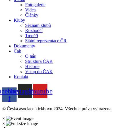
Fotogalerie
Videa
Články
Kluby
Seznam klubů
Rozhodčí
Trenéři
Státní reprezentace ČR
Dokumenty
Čak
O nás
Struktura ČAK
Historie
Vstup do ČAK
Kontakt
acebook-
Instagram
Youtube
f
© Česká asociace kickboxu 2024. Všechna práva vyhrazena
×
×