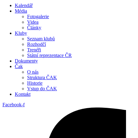
Kalendář
Média
Fotogalerie
Videa
Články
Kluby
Seznam klubů
Rozhodčí
Trenéři
Státní reprezentace ČR
Dokumenty
Čak
O nás
Struktura ČAK
Historie
Vstup do ČAK
Kontakt
Facebook-f