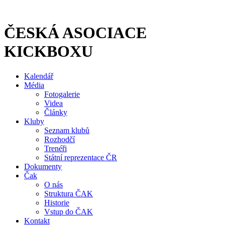
Přejít
k
obsahu
ČESKÁ ASOCIACE
KICKBOXU
Kalendář
Média
Fotogalerie
Videa
Články
Kluby
Seznam klubů
Rozhodčí
Trenéři
Státní reprezentace ČR
Dokumenty
Čak
O nás
Struktura ČAK
Historie
Vstup do ČAK
Kontakt