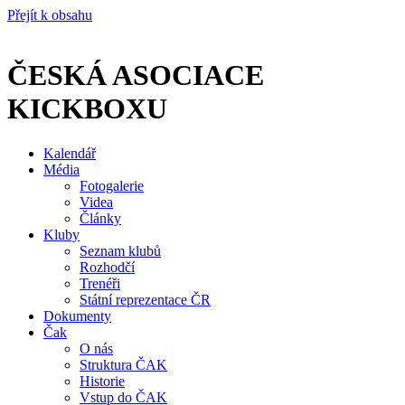
Přejít k obsahu
ČESKÁ ASOCIACE
KICKBOXU
Kalendář
Média
Fotogalerie
Videa
Články
Kluby
Seznam klubů
Rozhodčí
Trenéři
Státní reprezentace ČR
Dokumenty
Čak
O nás
Struktura ČAK
Historie
Vstup do ČAK