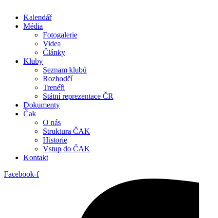
Kalendář
Média
Fotogalerie
Videa
Články
Kluby
Seznam klubů
Rozhodčí
Trenéři
Státní reprezentace ČR
Dokumenty
Čak
O nás
Struktura ČAK
Historie
Vstup do ČAK
Kontakt
Facebook-f