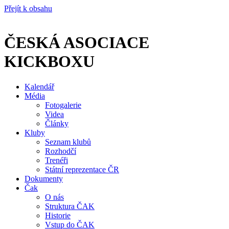
Přejít k obsahu
ČESKÁ ASOCIACE
KICKBOXU
Kalendář
Média
Fotogalerie
Videa
Články
Kluby
Seznam klubů
Rozhodčí
Trenéři
Státní reprezentace ČR
Dokumenty
Čak
O nás
Struktura ČAK
Historie
Vstup do ČAK