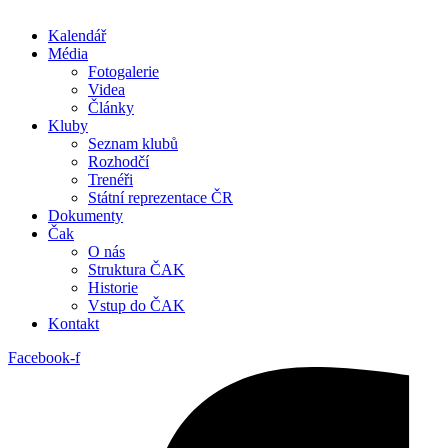
Kalendář
Média
Fotogalerie
Videa
Články
Kluby
Seznam klubů
Rozhodčí
Trenéři
Státní reprezentace ČR
Dokumenty
Čak
O nás
Struktura ČAK
Historie
Vstup do ČAK
Kontakt
Facebook-f