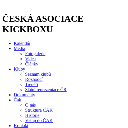
Přejít
k
obsahu
ČESKÁ ASOCIACE
KICKBOXU
Kalendář
Média
Fotogalerie
Videa
Články
Kluby
Seznam klubů
Rozhodčí
Trenéři
Státní reprezentace ČR
Dokumenty
Čak
O nás
Struktura ČAK
Historie
Vstup do ČAK
Kontakt