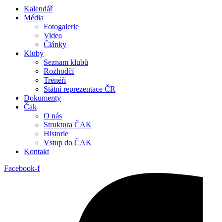
Kalendář
Média
Fotogalerie
Videa
Články
Kluby
Seznam klubů
Rozhodčí
Trenéři
Státní reprezentace ČR
Dokumenty
Čak
O nás
Struktura ČAK
Historie
Vstup do ČAK
Kontakt
Facebook-f