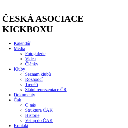
Přejít
k
obsahu
ČESKÁ ASOCIACE
KICKBOXU
Kalendář
Média
Fotogalerie
Videa
Články
Kluby
Seznam klubů
Rozhodčí
Trenéři
Státní reprezentace ČR
Dokumenty
Čak
O nás
Struktura ČAK
Historie
Vstup do ČAK
Kontakt