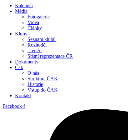
Kalendář
Média
Fotogalerie
Videa
Články
Kluby
Seznam klubů
Rozhodčí
Trenéři
Státní reprezentace ČR
Dokumenty
Čak
O nás
Struktura ČAK
Historie
Vstup do ČAK
Kontakt
Facebook-f