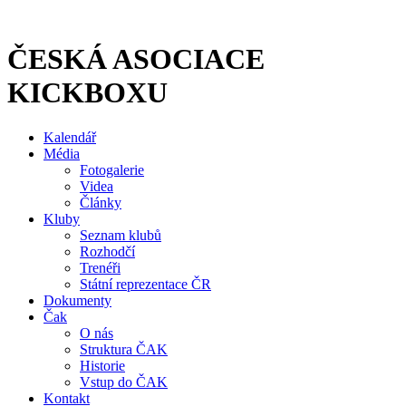
Přejít
k
obsahu
ČESKÁ ASOCIACE
KICKBOXU
Kalendář
Média
Fotogalerie
Videa
Články
Kluby
Seznam klubů
Rozhodčí
Trenéři
Státní reprezentace ČR
Dokumenty
Čak
O nás
Struktura ČAK
Historie
Vstup do ČAK
Kontakt