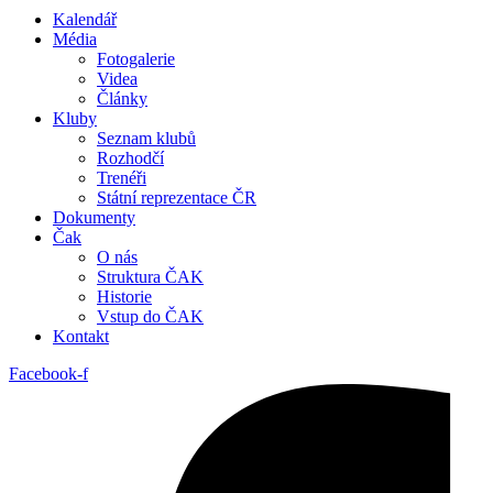
Kalendář
Média
Fotogalerie
Videa
Články
Kluby
Seznam klubů
Rozhodčí
Trenéři
Státní reprezentace ČR
Dokumenty
Čak
O nás
Struktura ČAK
Historie
Vstup do ČAK
Kontakt
Facebook-f