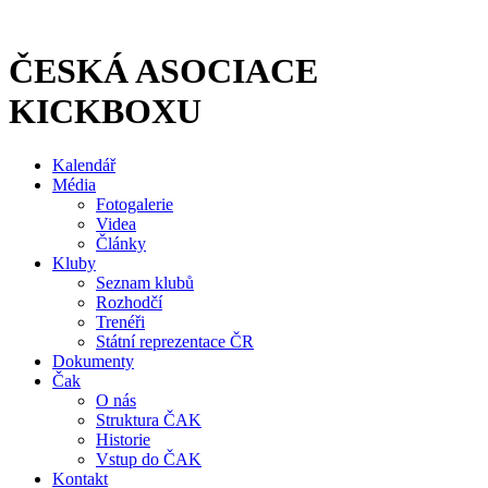
Přejít
k
obsahu
ČESKÁ ASOCIACE
KICKBOXU
Kalendář
Média
Fotogalerie
Videa
Články
Kluby
Seznam klubů
Rozhodčí
Trenéři
Státní reprezentace ČR
Dokumenty
Čak
O nás
Struktura ČAK
Historie
Vstup do ČAK
Kontakt