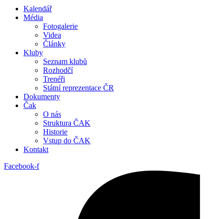
Kalendář
Média
Fotogalerie
Videa
Články
Kluby
Seznam klubů
Rozhodčí
Trenéři
Státní reprezentace ČR
Dokumenty
Čak
O nás
Struktura ČAK
Historie
Vstup do ČAK
Kontakt
Facebook-f