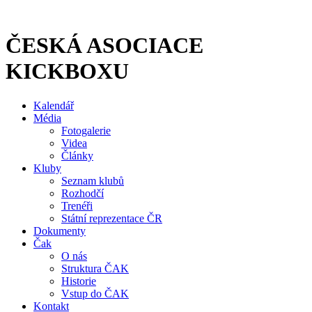
Přejít
k
obsahu
ČESKÁ ASOCIACE
KICKBOXU
Kalendář
Média
Fotogalerie
Videa
Články
Kluby
Seznam klubů
Rozhodčí
Trenéři
Státní reprezentace ČR
Dokumenty
Čak
O nás
Struktura ČAK
Historie
Vstup do ČAK
Kontakt