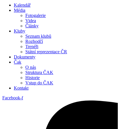
Kalendář
Média
Fotogalerie
Videa
Články
Kluby
Seznam klubů
Rozhodčí
Trenéři
Státní reprezentace ČR
Dokumenty
Čak
O nás
Struktura ČAK
Historie
Vstup do ČAK
Kontakt
Facebook-f