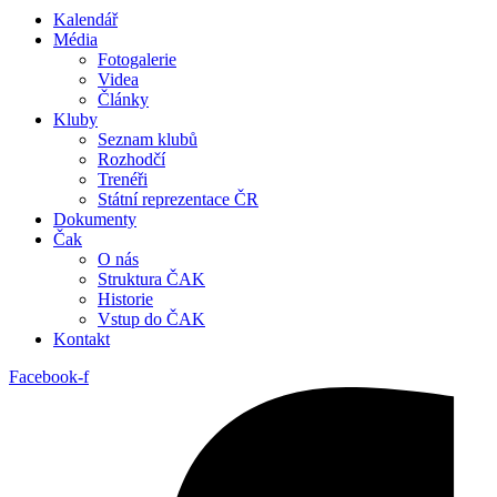
Kalendář
Média
Fotogalerie
Videa
Články
Kluby
Seznam klubů
Rozhodčí
Trenéři
Státní reprezentace ČR
Dokumenty
Čak
O nás
Struktura ČAK
Historie
Vstup do ČAK
Kontakt
Facebook-f