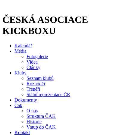
Přejít
k
obsahu
ČESKÁ ASOCIACE
KICKBOXU
Kalendář
Média
Fotogalerie
Videa
Články
Kluby
Seznam klubů
Rozhodčí
Trenéři
Státní reprezentace ČR
Dokumenty
Čak
O nás
Struktura ČAK
Historie
Vstup do ČAK
Kontakt