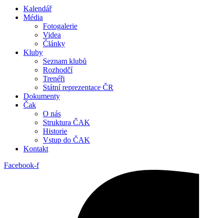
Kalendář
Média
Fotogalerie
Videa
Články
Kluby
Seznam klubů
Rozhodčí
Trenéři
Státní reprezentace ČR
Dokumenty
Čak
O nás
Struktura ČAK
Historie
Vstup do ČAK
Kontakt
Facebook-f