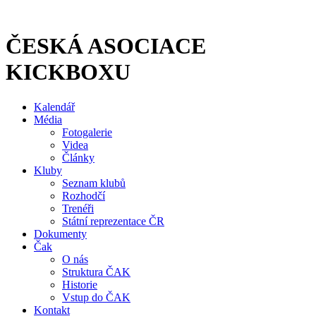
Přejít
k
obsahu
ČESKÁ ASOCIACE
KICKBOXU
Kalendář
Média
Fotogalerie
Videa
Články
Kluby
Seznam klubů
Rozhodčí
Trenéři
Státní reprezentace ČR
Dokumenty
Čak
O nás
Struktura ČAK
Historie
Vstup do ČAK
Kontakt