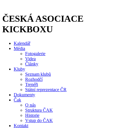
Přejít
k
obsahu
ČESKÁ ASOCIACE
KICKBOXU
Kalendář
Média
Fotogalerie
Videa
Články
Kluby
Seznam klubů
Rozhodčí
Trenéři
Státní reprezentace ČR
Dokumenty
Čak
O nás
Struktura ČAK
Historie
Vstup do ČAK
Kontakt