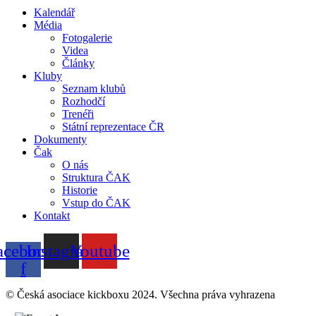
Kalendář
Média
Fotogalerie
Videa
Články
Kluby
Seznam klubů
Rozhodčí
Trenéři
Státní reprezentace ČR
Dokumenty
Čak
O nás
Struktura ČAK
Historie
Vstup do ČAK
Kontakt
acebook-
Instagram
Youtube
f
© Česká asociace kickboxu 2024. Všechna práva vyhrazena