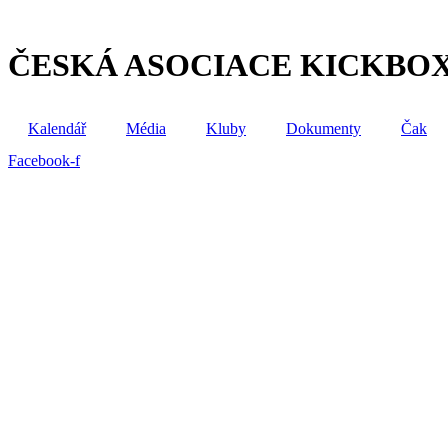
Přejít
k
obsahu
ČESKÁ ASOCIACE KICKBO
Kalendář
Média
Kluby
Dokumenty
Čak
Facebook-f