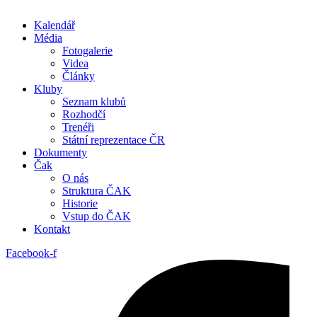
Kalendář
Média
Fotogalerie
Videa
Články
Kluby
Seznam klubů
Rozhodčí
Trenéři
Státní reprezentace ČR
Dokumenty
Čak
O nás
Struktura ČAK
Historie
Vstup do ČAK
Kontakt
Facebook-f