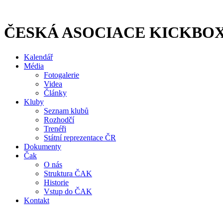
Přejít
k
obsahu
ČESKÁ ASOCIACE KICKBO
Kalendář
Média
Fotogalerie
Videa
Články
Kluby
Seznam klubů
Rozhodčí
Trenéři
Státní reprezentace ČR
Dokumenty
Čak
O nás
Struktura ČAK
Historie
Vstup do ČAK
Kontakt