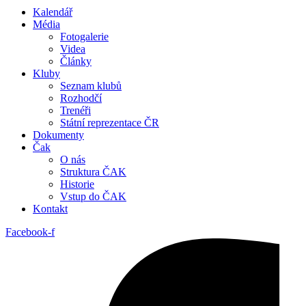
Kalendář
Média
Fotogalerie
Videa
Články
Kluby
Seznam klubů
Rozhodčí
Trenéři
Státní reprezentace ČR
Dokumenty
Čak
O nás
Struktura ČAK
Historie
Vstup do ČAK
Kontakt
Facebook-f