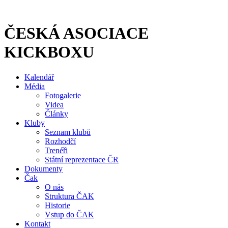
Přejít
k
obsahu
ČESKÁ ASOCIACE
KICKBOXU
Kalendář
Média
Fotogalerie
Videa
Články
Kluby
Seznam klubů
Rozhodčí
Trenéři
Státní reprezentace ČR
Dokumenty
Čak
O nás
Struktura ČAK
Historie
Vstup do ČAK
Kontakt