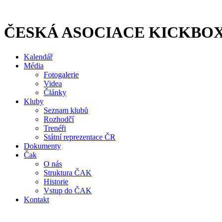
Přejít
k
obsahu
ČESKÁ ASOCIACE KICKBO
Kalendář
Média
Fotogalerie
Videa
Články
Kluby
Seznam klubů
Rozhodčí
Trenéři
Státní reprezentace ČR
Dokumenty
Čak
O nás
Struktura ČAK
Historie
Vstup do ČAK
Kontakt